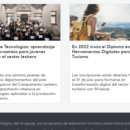
e Tecnológico: aprendizaje
En 2022 inicia el Diploma e
tercambio para jóvenes
Herramientas Digitales para
 el sector lechero
Turismo
te una semana jóvenes de
Las inscripciones están abiertas 
sos departamentos del país
el 31 de julio para formarse en
ciparon del Campamento Lechero,
transformación digital del sector
pacitación intensiva en
turístico con 50 becas.
ogías aplicadas a la producción
tria ...
lógica del Uruguay, una propuesta de educación terciaria universitaria púb