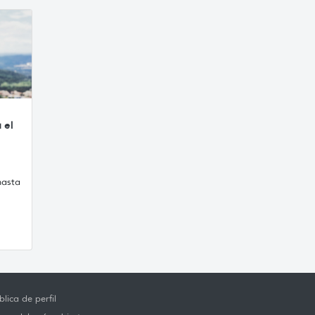
n
 el
hasta
lica de perfil