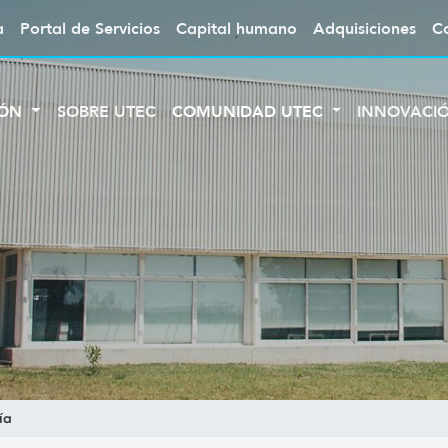
a
Portal de Servicios
Capital humano
Adquisiciones
C
IÓN
SOBRE UTEC
COMUNIDAD UTEC
INNOVACI
ía