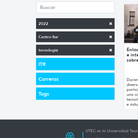
2022
Centro-Sur
Enlac
tecnología
e in
sobre
ITR
Carreras
Duran
diver
parti
Tags
una ca
tecnol
e indus
UTEC es la Universidad Tecno