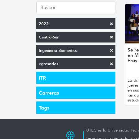
2022
Centro-Sur
Se re
Ingeniería Biomédica
en M
Fray
egresados
ITR
La Uni
jueve
en sus
Carreras
las qu
estudi
Tags
UTEC es la Universidad Tecno
tecnológico, orientada a la 