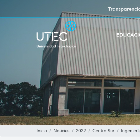
Transparenci
EDUCAC
Inicio
Noticias
2022
Centro-Sur
Ingenierí