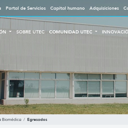
a
Portal de Servicios
Capital humano
Adquisiciones
C
IÓN
SOBRE UTEC
COMUNIDAD UTEC
INNOVACI
Egresados
a Biomédica