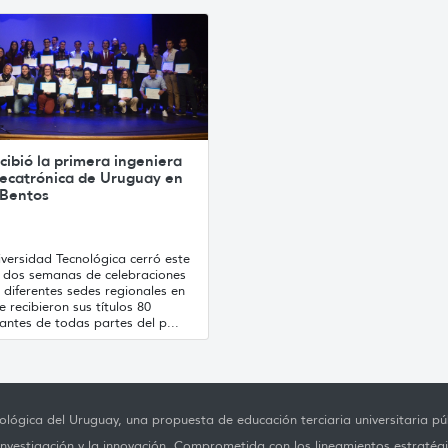
cibió la primera ingeniera
ecatrónica de Uruguay en
 Bentos
versidad Tecnológica cerró este
s dos semanas de celebraciones
 diferentes sedes regionales en
e recibieron sus títulos 80
antes de todas partes del p...
lógica del Uruguay, una propuesta de educación terciaria universitaria púb
investigación y la innovación. Comprometida con los lineamientos estratégi