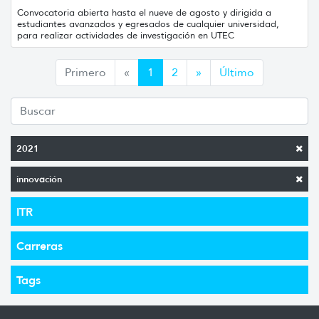
Convocatoria abierta hasta el nueve de agosto y dirigida a
estudiantes avanzados y egresados de cualquier universidad,
para realizar actividades de investigación en UTEC
Anterior
Siguiente
Primero
«
1
2
»
Último
2021
innovación
ITR
Carreras
Tags