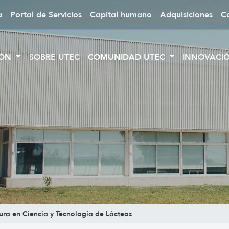
a
Portal de Servicios
Capital humano
Adquisiciones
C
IÓN
SOBRE UTEC
COMUNIDAD UTEC
INNOVACI
tura en Ciencia y Tecnología de Lácteos