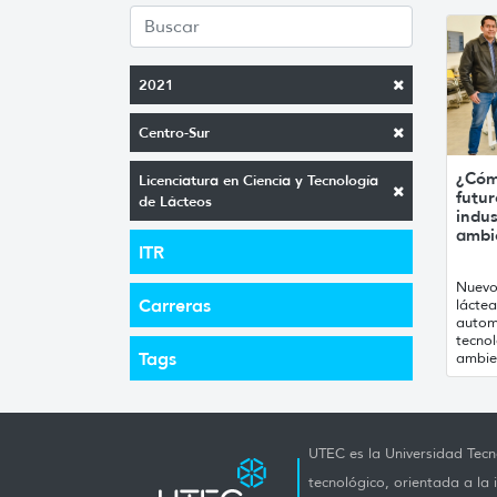
2021
Centro-Sur
¿Cómo
Licenciatura en Ciencia y Tecnología
futur
de Lácteos
indus
ambi
ITR
Nuevo
Carreras
láctea
automa
tecnol
Tags
ambie
UTEC es la Universidad Tecno
tecnológico, orientada a la 