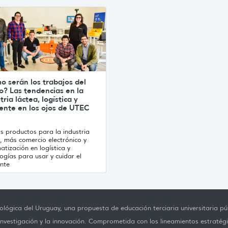
 serán los trabajos del
o? Las tendencias en la
tria láctea, logística y
ente en los ojos de UTEC
s productos para la industria
, más comercio electrónico y
tización en logística y
ogías para usar y cuidar el
nte
lógica del Uruguay, una propuesta de educación terciaria universitaria púb
investigación y la innovación. Comprometida con los lineamientos estratégi