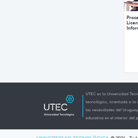
Proce
Licen
Info
UTEC es la Universidad Tecno
tecnológico, orientada a la 
las necesidades del Uruguay 
educativa en el interior del p