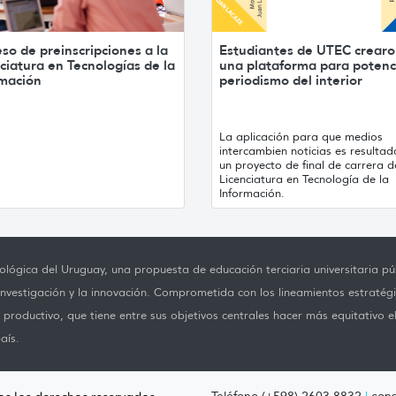
so de preinscripciones a la
Estudiantes de UTEC crear
ciatura en Tecnologías de la
una plataforma para potenci
rmación
periodismo del interior
La aplicación para que medios
intercambien noticias es resultad
un proyecto de final de carrera d
Licenciatura en Tecnología de la
Información.
lógica del Uruguay, una propuesta de educación terciaria universitaria púb
investigación y la innovación. Comprometida con los lineamientos estratégi
productivo, que tiene entre sus objetivos centrales hacer más equitativo e
aís.