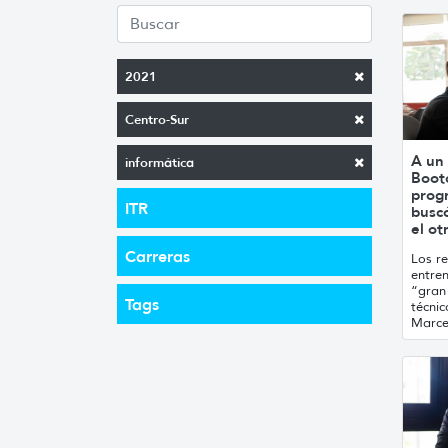
2021
Centro-Sur
A un 
informática
Boot
prog
ITR
busc
el ot
Carreras
Los r
entre
“gran
Tags
técni
Marce