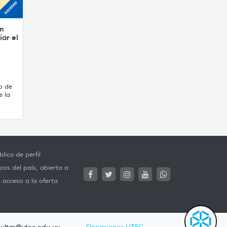
on
ar el
o de
e la
lica de perfil
cos del país, abierta a
l acceso a la oferta