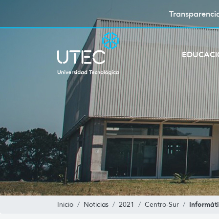
Transparenci
EDUCAC
Informát
Inicio
Noticias
2021
Centro-Sur