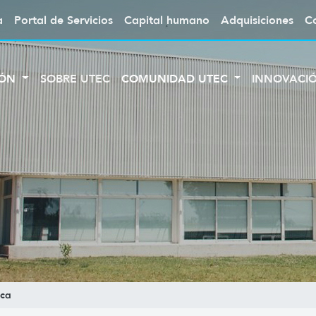
a
Portal de Servicios
Capital humano
Adquisiciones
C
IÓN
SOBRE UTEC
COMUNIDAD UTEC
INNOVACI
ica