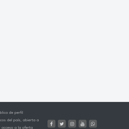
lica de perfil
cos del país, abierta a
l acceso a la oferta