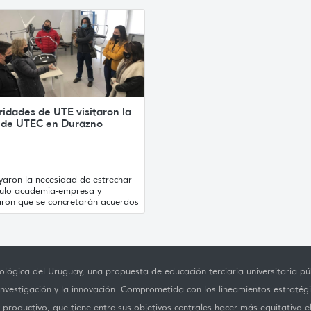
idades de UTE visitaron la
 de UTEC en Durazno
yaron la necesidad de estrechar
nculo academia-empresa y
aron que se concretarán acuerdos
lógica del Uruguay, una propuesta de educación terciaria universitaria púb
investigación y la innovación. Comprometida con los lineamientos estratégi
productivo, que tiene entre sus objetivos centrales hacer más equitativo e