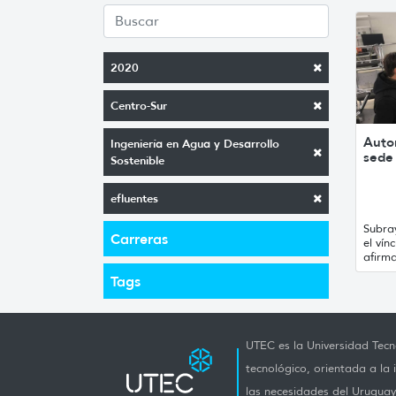
2020
Centro-Sur
Autor
Ingeniería en Agua y Desarrollo
sede
Sostenible
efluentes
Subra
Carreras
el ví
afirm
Tags
UTEC es la Universidad Tecno
tecnológico, orientada a la 
las necesidades del Uruguay 