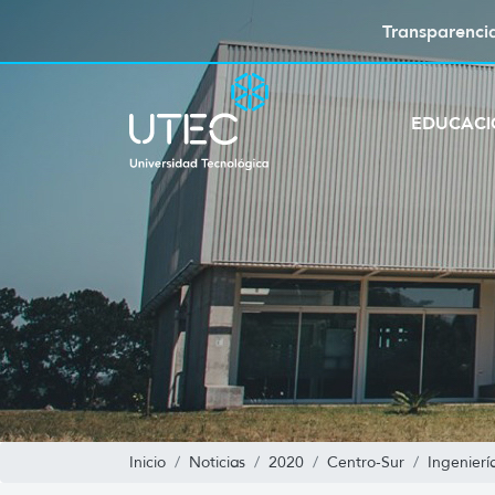
Transparenci
EDUCAC
Inicio
Noticias
2020
Centro-Sur
Ingenierí