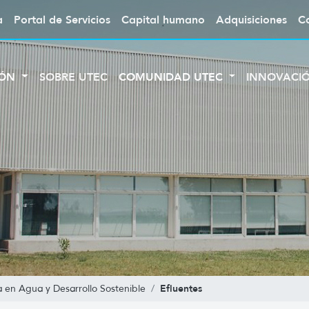
a
Portal de Servicios
Capital humano
Adquisiciones
C
IÓN
SOBRE UTEC
COMUNIDAD UTEC
INNOVACI
Efluentes
a en Agua y Desarrollo Sostenible