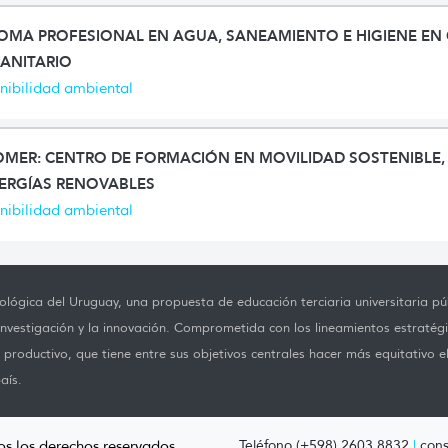
LOMA PROFESIONAL EN AGUA, SANEAMIENTO E HIGIENE E
ANITARIO
nibilidad ambiental
MER: CENTRO DE FORMACIÓN EN MOVILIDAD SOSTENIBLE, 
NERGÍAS RENOVABLES
nibilidad ambiental
lógica del Uruguay, una propuesta de educación terciaria universitaria púb
investigación y la innovación. Comprometida con los lineamientos estratégi
productivo, que tiene entre sus objetivos centrales hacer más equitativo e
aís.
os los derechos reservados.
Teléfono (+598) 2603 8832
|
cons