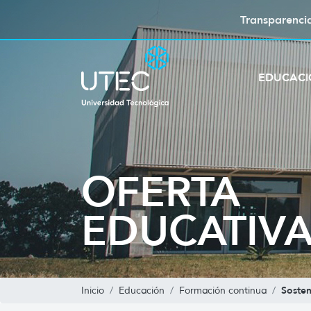
Transparenci
EDUCAC
OFERTA
EDUCATIV
Sosten
Inicio
Educación
Formación continua