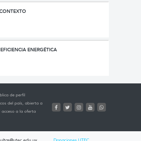
N CONTEXTO
EFICIENCIA ENERGÉTICA
lica de perfil
cos del país, abierta a
l acceso a la oferta
ultas@utec.edu.uy
Donaciones UTEC