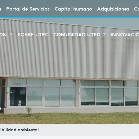
a
Portal de Servicios
Capital humano
Adquisiciones
C
IÓN
SOBRE UTEC
COMUNIDAD UTEC
INNOVACI
A
ibilidad ambiental