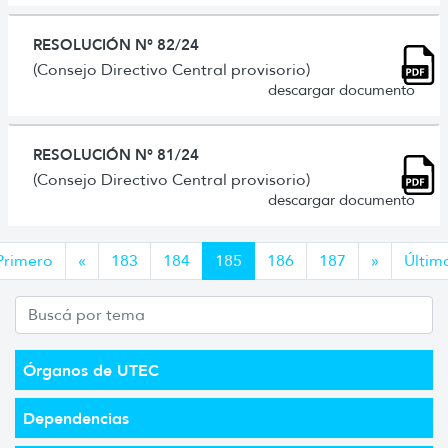
RESOLUCIÓN N° 82/24
(Consejo Directivo Central provisorio)
descargar documento
RESOLUCIÓN N° 81/24
(Consejo Directivo Central provisorio)
descargar documento
Anterior
Siguiente
Primero
«
183
184
185
186
187
»
Últim
Órganos de UTEC
Dependencias