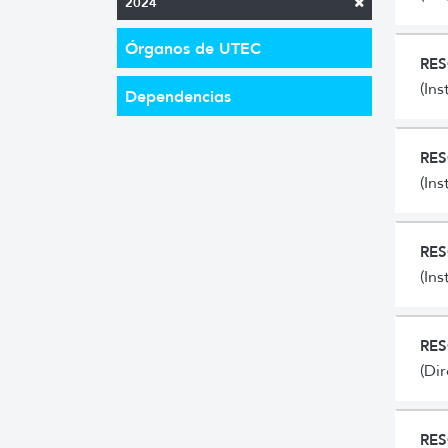
2024
Órganos de UTEC
RES
(In
Dependencias
RES
(In
RES
(In
RES
(Di
RES