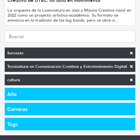
Creativa de UTEC: un aula en movimiento
La orquesta de la Licenciatura en Jazz y Música Creativa nació en
2022 como un proyecto artístico-académico. Su formato se
enmarca en la tradición de las big bands, pero se abre a...
Suroeste
Tecnicatura en Comunicación Creativa y Entretenimiento Digital
cultura
Año
Carreras
Tags