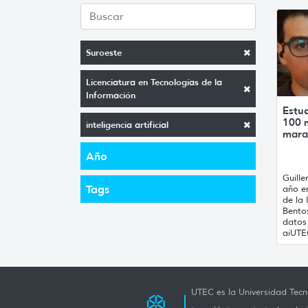
Suroeste
Licenciatura en Tecnologías de la
Información
Estu
100 
inteligencia artificial
mara
Año
Guill
Tags
año en
de la 
Bentos
datos 
aiUTEC
UTEC es la Universidad Tecno