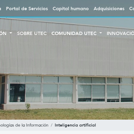
a
Portal de Servicios
Capital humano
Adquisiciones
C
IÓN
SOBRE UTEC
COMUNIDAD UTEC
INNOVACI
Inteligencia artificial
nologías de la Información