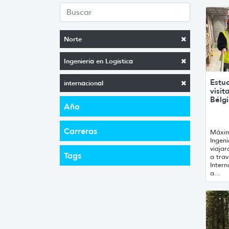
Norte
Ingeniería en Logística
Estu
internacional
visit
Bélgi
Año
Carreras
Máxim
Ingeni
viaja
Tags
a tra
Inter
a...