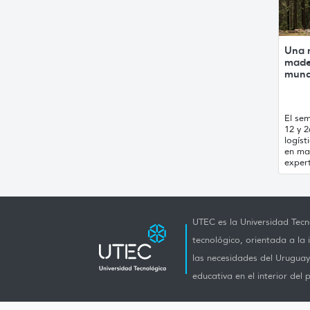
Una m
made
mund
El se
12 y 
logíst
en ma
expert
UTEC es la Universidad Tecno
tecnológico, orientada a la 
las necesidades del Uruguay 
educativa en el interior del p