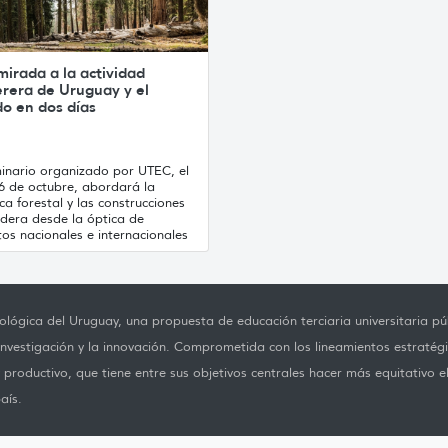
irada a la actividad
rera de Uruguay y el
o en dos días
minario organizado por UTEC, el
26 de octubre, abordará la
ica forestal y las construcciones
dera desde la óptica de
os nacionales e internacionales
lógica del Uruguay, una propuesta de educación terciaria universitaria púb
investigación y la innovación. Comprometida con los lineamientos estratégi
productivo, que tiene entre sus objetivos centrales hacer más equitativo e
aís.