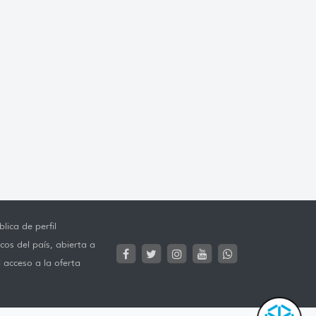
lica de perfil
cos del país, abierta a
l acceso a la oferta