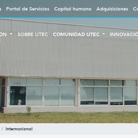
a
Portal de Servicios
Capital humano
Adquisiciones
C
IÓN
SOBRE UTEC
COMUNIDAD UTEC
INNOVACI
Internacional