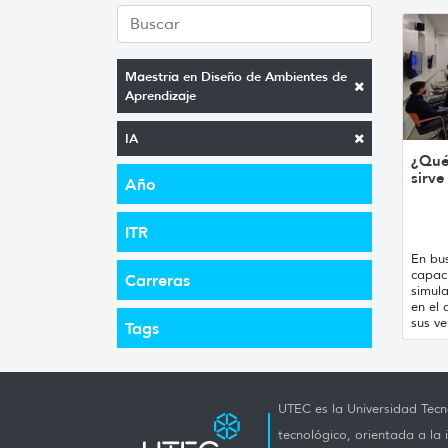
Maestría en Diseño de Ambientes de
Aprendizaje
IA
¿Qué
sirve
Año
ITR
En bu
capac
Carreras
simula
en el 
sus ve
Tags
UTEC es la Universidad Tecno
tecnológico, orientada a la 