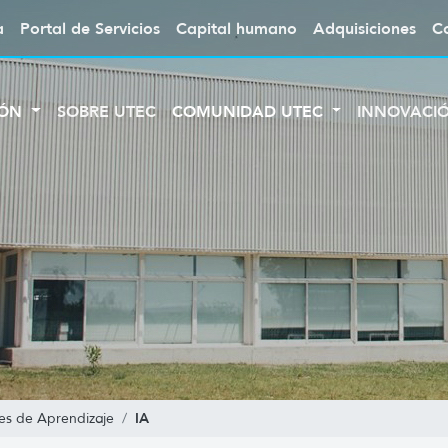
a
Portal de Servicios
Capital humano
Adquisiciones
C
IÓN
SOBRE UTEC
COMUNIDAD UTEC
INNOVACI
IA
es de Aprendizaje