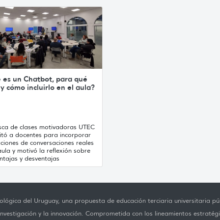
 es un Chatbot, para qué
 y cómo incluirlo en el aula?
sca de clases motivadoras UTEC
itó a docentes para incorporar
ciones de conversaciones reales
aula y motivó la reflexión sobre
ntajas y desventajas
lógica del Uruguay, una propuesta de educación terciaria universitaria púb
investigación y la innovación. Comprometida con los lineamientos estratégi