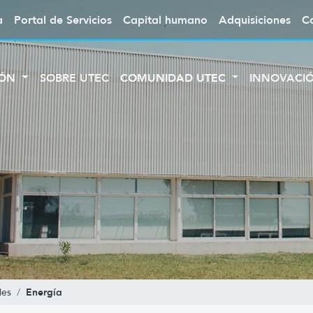
a
Portal de Servicios
Capital humano
Adquisiciones
C
IÓN
SOBRE UTEC
COMUNIDAD UTEC
INNOVACI
Energía
les