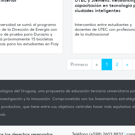
 interior
UTEC y Siemens: networkin
capacitación en tecnología 
ciudades inteligentes
iversidad se sumó al programa
Intercambio entre estudiantes y
 de la Dirección de Energía con
docentes de UTEC con profesiona
to de prueba para Durazno y
de la multinacional
á próximamente 15 bicicletas
icas para los estudiantes en Fray
Anterior
Sig
Primero
«
1
2
»
lógica del Uruguay, una propuesta de educación terciaria universitaria púb
investigación y la innovación. Comprometida con los lineamientos estratégi
productivo, que tiene entre sus objetivos centrales hacer más equitativo e
aís.
os los derechos reservados.
Teléfono (+598) 2603 8832
|
cons