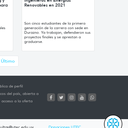
g y
ingenieros en Energías
para
Renovables en 2021
Son cinco estudiantes de la primera
les
generación de la carrera con sede en
Durazno. Ya trabajan, defendieron sus
proyectos finales y se aprestan a
graduarse.
uiente
Último
lica de perfil
cos del país, abierta a
l acceso a la oferta
ultas@utec.edu.uy
Donaciones UTEC