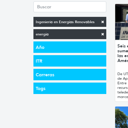
Ingeniería en Energías Renovables
energía
Seis
Año
sume
las e
Amér
ITR
De UT
Carreras
de Apr
Entre
recurs
Tags
telede
marca