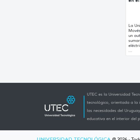
en el
La Un
Movés
un au
sumar
eléctr
...
UTEC es la Universidad Tecno
tecnológico, orientada a la 
las necesidades del Uruguay 
educativa en el interior del p
UNIVERSIDAD TECNOLÓGICA
@ 2026 - Tod