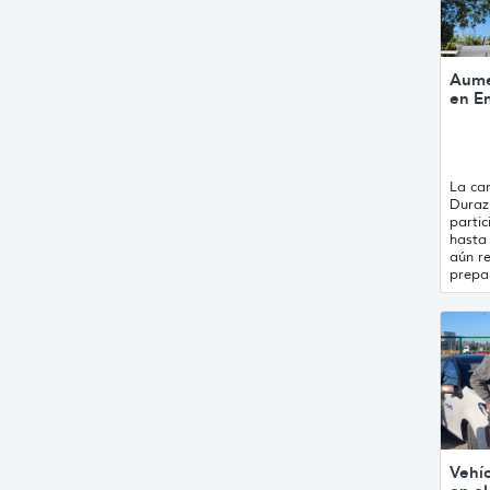
Aume
en E
La ca
Duraz
partic
hasta
aún r
prepar
Vehíc