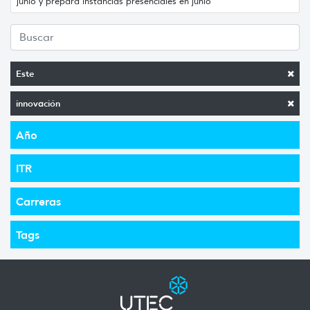
junio y prepara instancias presenciales en junio
Este
innovación
Año
ITR
Carreras
Tags