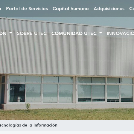
a
Portal de Servicios
Capital humano
Adquisiciones
C
IÓN
SOBRE UTEC
COMUNIDAD UTEC
INNOVACI
Tecnologías de la Información