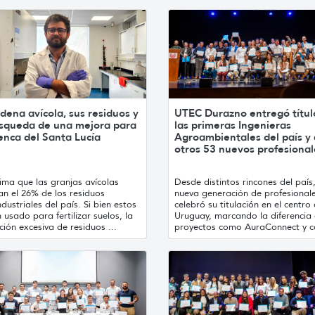
dena avícola, sus residuos y
UTEC Durazno entregó títul
úsqueda de una mejora para
las primeras Ingenieras
enca del Santa Lucía
Agroambientales del país y 
otros 53 nuevos profesional
ima que las granjas avícolas
Desde distintos rincones del país
an el 26% de los residuos
nueva generación de profesional
dustriales del país. Si bien estos
celebró su titulación en el centro 
 usado para fertilizar suelos, la
Uruguay, marcando la diferencia
ción excesiva de residuos ...
proyectos como AuraConnect y co