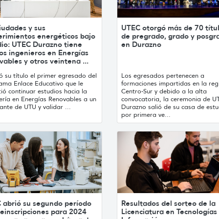
iudades y sus
UTEC otorgó más de 70 títu
erimientos energéticos bajo
de pregrado, grado y posgr
dio: UTEC Durazno tiene
en Durazno
os ingenieros en Energías
ables y otros veintena ...
ó su título el primer egresado del
Los egresados pertenecen a
ama Enlace Educativo que le
formaciones impartidas en la reg
ió continuar estudios hacia la
Centro-Sur y debido a la alta
ería en Energías Renovables a un
convocatoria, la ceremonia de U
ante de UTU y validar ...
Durazno salió de su casa de estu
por primera ve...
 abrió su segundo período
Resultados del sorteo de la
einscripciones para 2024
Licenciatura en Tecnologías 