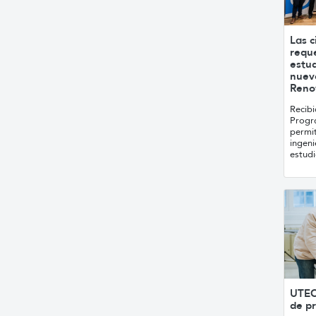
Las c
requ
estu
nuev
Renov
Recibi
Progr
permit
ingeni
estudi
UTEC
de pr