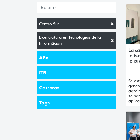
Centro-Sur
Licenciatura en Tecnologías de la
Información
La ca
la b
Año
la cu
ITR
Se est
gener
Carreras
agroin
se han
aplica
Tags