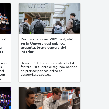
os a
Preinscripciones 2025: estudiá
en la Universidad pública,
a
gratuita, tecnológica y del
es
interior
, una
Desde el 20 de enero y hasta el 21 de
es
febrero UTEC abre el segundo período
del
de preinscripciones online en
 con
descubri.utec.edu.uy.
...