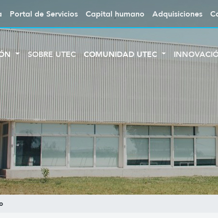
a
Portal de Servicios
Capital humano
Adquisiciones
C
IÓN
SOBRE UTEC
COMUNIDAD UTEC
INNOVACI
o