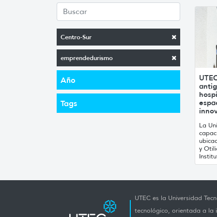
Centro-Sur
emprendedurismo
UTEC
Año
antig
hospi
espac
Tags
innov
La Un
capac
ubicad
y Otil
Instit
UTEC es la Universidad Tecno
tecnológico, orientada a la 