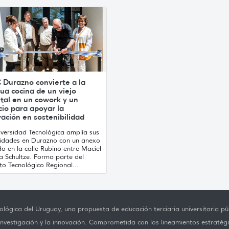
 Durazno convierte a la
ua cocina de un viejo
tal en un cowork y un
io para apoyar la
ación en sostenibilidad
iversidad Tecnológica amplía sus
idades en Durazno con un anexo
o en la calle Rubino entre Maciel
ia Schultze. Forma parte del
uto Tecnológico Regional...
lógica del Uruguay, una propuesta de educación terciaria universitaria púb
investigación y la innovación. Comprometida con los lineamientos estratégi