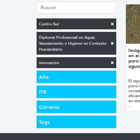
Centro-Sur
Diploma Profesional en Agua,
Saneamiento e Higiene en Contexto
Humanitario
Imág
en e
para
innovación
agua 
Año
El agu
para 
socie
ITR
eficie
en da
...
Carreras
Tags