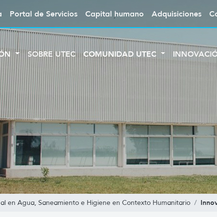
a
Portal de Servicios
Capital humano
Adquisiciones
C
IÓN
SOBRE UTEC
COMUNIDAD UTEC
INNOVACI
Inno
nal en Agua, Saneamiento e Higiene en Contexto Humanitario