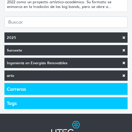
2022 como un proyecto artístico-académico. Su formato se
enmarca en la tradición de las big bands, pero se abre a...
2025
Suroeste
Ingeniería en Energías Renovables
arte
Carreras
Tags