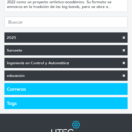
2022 como un proyecto artístico-académico. Su formato se
enmarca en la tradición de las big bands, pero se abre a...
2025
Suroeste
Ingeniería en Control y Automática
educación
Carreras
Tags