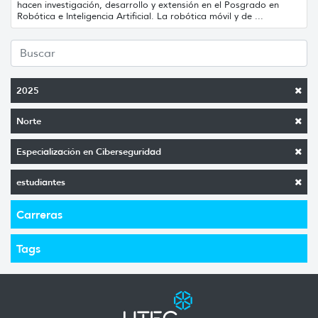
hacen investigación, desarrollo y extensión en el Posgrado en
Robótica e Inteligencia Artificial. La robótica móvil y de ...
2025
Norte
Especialización en Ciberseguridad
estudiantes
Carreras
Tags