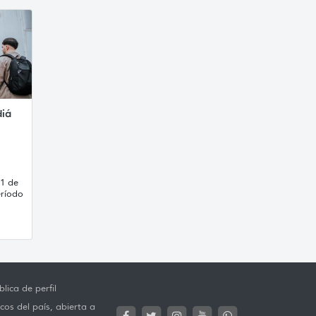
diá
21 de
eríodo
lica de perfil
cos del país, abierta a