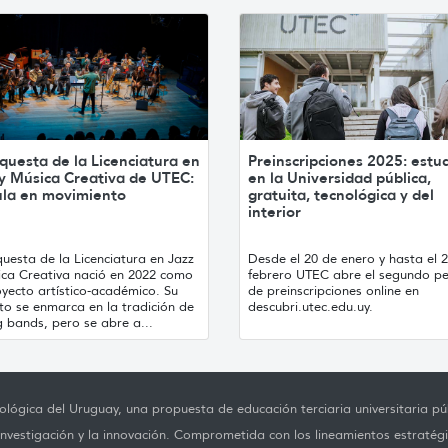
questa de la Licenciatura en
Preinscripciones 2025: estu
 y Música Creativa de UTEC:
en la Universidad pública,
ula en movimiento
gratuita, tecnológica y del
interior
uesta de la Licenciatura en Jazz
Desde el 20 de enero y hasta el 
ica Creativa nació en 2022 como
febrero UTEC abre el segundo p
yecto artístico-académico. Su
de preinscripciones online en
to se enmarca en la tradición de
descubri.utec.edu.uy.
g bands, pero se abre a...
lógica del Uruguay, una propuesta de educación terciaria universitaria púb
investigación y la innovación. Comprometida con los lineamientos estratégi