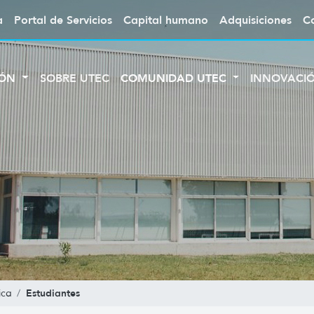
a
Portal de Servicios
Capital humano
Adquisiciones
C
IÓN
SOBRE UTEC
COMUNIDAD UTEC
INNOVACI
Estudiantes
ica