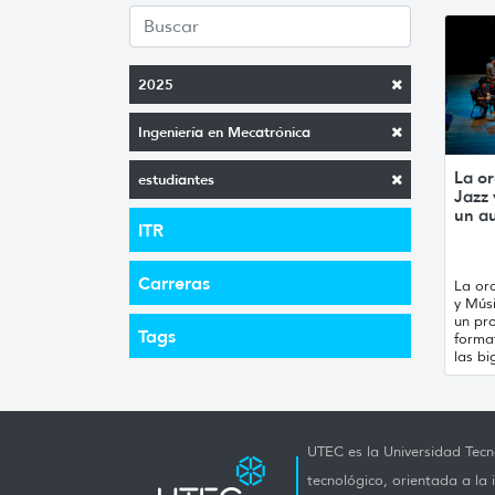
2025
Ingeniería en Mecatrónica
La or
estudiantes
Jazz
un a
ITR
Carreras
La orq
y Mús
un pro
Tags
forma
las bi
UTEC es la Universidad Tecno
tecnológico, orientada a la 