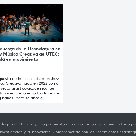
questa de la Licenciatura en
 y Música Creativa de UTEC:
ula en movimiento
uesta de la Licenciatura en Jazz
ica Creativa nació en 2022 como
yecto artístico-académico. Su
to se enmarca en la tradición de
g bands, pero se abre a...
lógica del Uruguay, una propuesta de educación terciaria universitaria púb
investigación y la innovación. Comprometida con los lineamientos estratégi