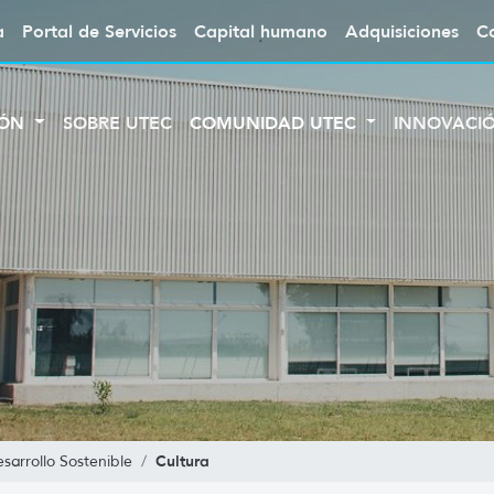
a
Portal de Servicios
Capital humano
Adquisiciones
C
IÓN
SOBRE UTEC
COMUNIDAD UTEC
INNOVACI
Cultura
sarrollo Sostenible