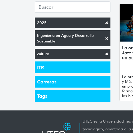
2025
Ingeniería en Agua y Desarrollo
Sostenible
La or
Jazz
cultura
un a
ITR
La orq
Carreras
y Mús
un pro
forma
Tags
las bi
UTEC es la Universidad Tecno
tecnológico, orientada a la 