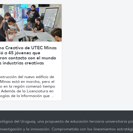
no Creativo de UTEC Minas
ió a 45 jóvenes que
ron contacto con el mundo
s industrias creativas
strucción del nuevo edificio de
Minas está en marcha, pero el
jo en la región comenzó tiempo
. Además de la Licenciatura en
ogías de la Información que ...
lógica del Uruguay, una propuesta de educación terciaria universitaria púb
investigación y la innovación. Comprometida con los lineamientos estratégi