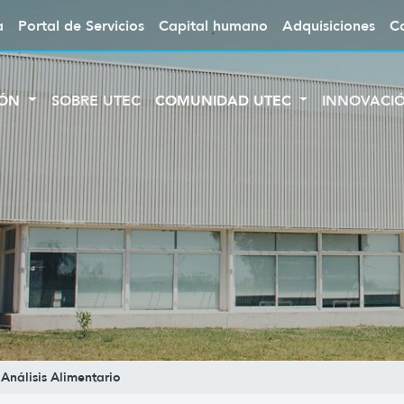
a
Portal de Servicios
Capital humano
Adquisiciones
C
IÓN
SOBRE UTEC
COMUNIDAD UTEC
INNOVACI
 Análisis Alimentario