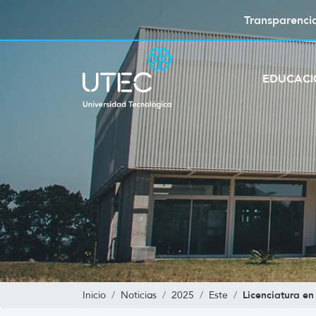
Transparenci
EDUCAC
Licenciatura en
Inicio
Noticias
2025
Este