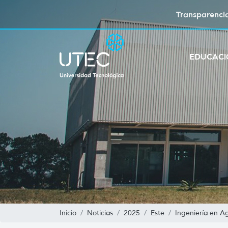
Transparenci
EDUCAC
Inicio
Noticias
2025
Este
Ingeniería en Ag