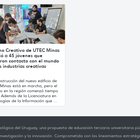
no Creativo de UTEC Minas
ió a 45 jóvenes que
ron contacto con el mundo
s industrias creativas
strucción del nuevo edificio de
Minas está en marcha, pero el
jo en la región comenzó tiempo
. Además de la Licenciatura en
ogías de la Información que ...
lógica del Uruguay, una propuesta de educación terciaria universitaria púb
investigación y la innovación. Comprometida con los lineamientos estratégi