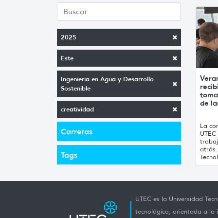
2025
Este
Vera
Ingeniería en Agua y Desarrollo
recib
Sostenible
toma
de la
creatividad
La con
Carreras
UTEC 
traba
atrás
Tags
Tecnol
UTEC es la Universidad Tecno
tecnológico, orientada a la 