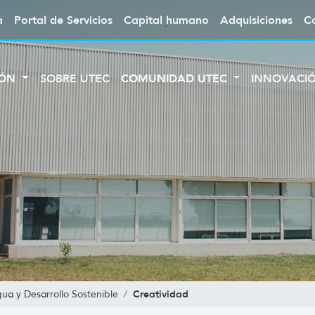
a
Portal de Servicios
Capital humano
Adquisiciones
C
IÓN
SOBRE UTEC
COMUNIDAD UTEC
INNOVACI
Creatividad
ua y Desarrollo Sostenible