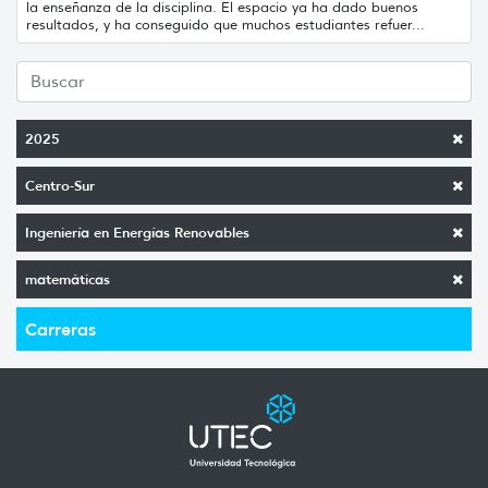
la enseñanza de la disciplina. El espacio ya ha dado buenos
resultados, y ha conseguido que muchos estudiantes refuer...
2025
Centro-Sur
Ingeniería en Energías Renovables
matemáticas
Carreras