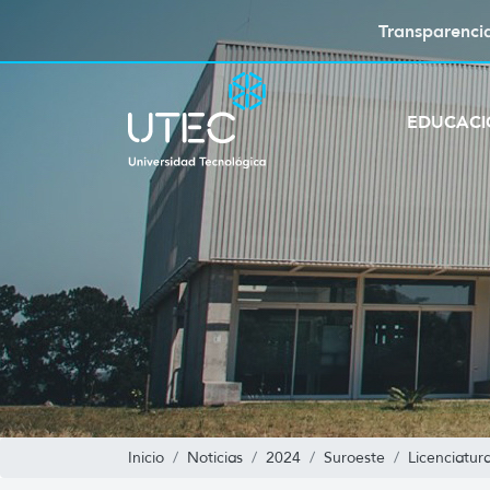
Transparenci
EDUCAC
Inicio
Noticias
2024
Suroeste
Licenciatur