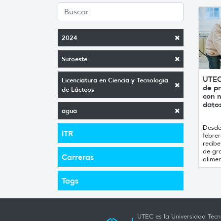
2024
Suroeste
UTEC
Licenciatura en Ciencia y Tecnología
de pr
de Lácteos
con n
datos
agua
Desde 
ITR
febrer
recibe
de gr
Carreras
alimen
Tags
UTEC es la Universidad Tecno