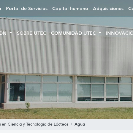
a
Portal de Servicios
Capital humano
Adquisiciones
C
IÓN
SOBRE UTEC
COMUNIDAD UTEC
INNOVACI
Agua
a en Ciencia y Tecnología de Lácteos