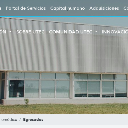
a
Portal de Servicios
Capital humano
Adquisiciones
C
IÓN
SOBRE UTEC
COMUNIDAD UTEC
INNOVACI
Egresados
Biomédica