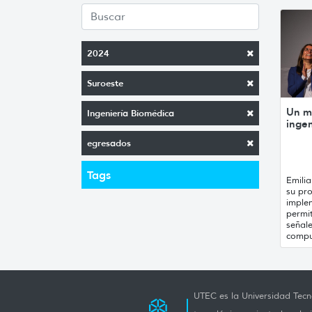
2024
Suroeste
Un m
Ingeniería Biomédica
ingen
egresados
Tags
Emili
su pro
imple
permit
señal
compu
UTEC es la Universidad Tecno