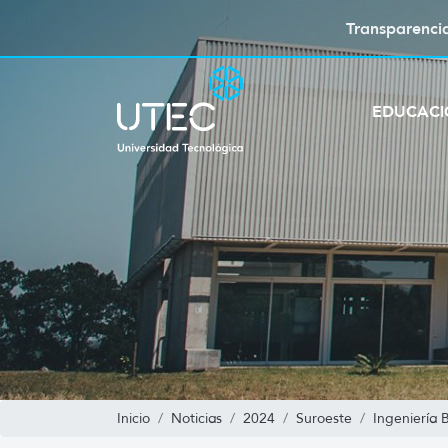
Transparenci
EDUCAC
Inicio
Noticias
2024
Suroeste
Ingeniería 