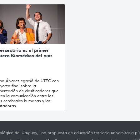
ercedario es el primer
iero Biomédico del país
ano Álvarez egresó de UTEC con
yecto final sobre la
mentación de clasificadores que
en la comunicación entre las
es cerebrales humanas y las
tadoras
lógica del Uruguay, una propuesta de educación terciaria universitaria púb