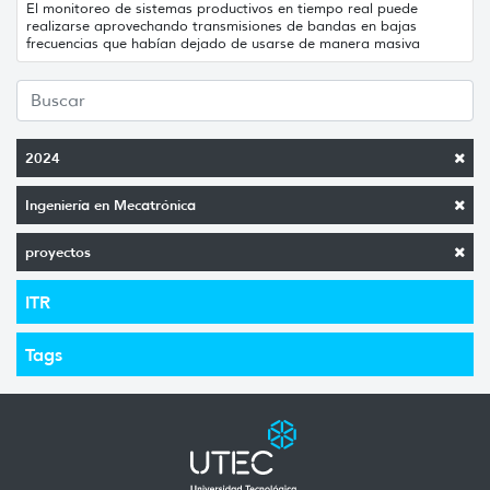
El monitoreo de sistemas productivos en tiempo real puede
realizarse aprovechando transmisiones de bandas en bajas
frecuencias que habían dejado de usarse de manera masiva
2024
Ingeniería en Mecatrónica
proyectos
ITR
Tags