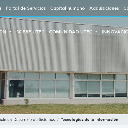
a
Portal de Servicios
Capital humano
Adquisiciones
C
IÓN
SOBRE UTEC
COMUNIDAD UTEC
INNOVACI
Tecnologías de la información
lisis y Desarrollo de Sistemas