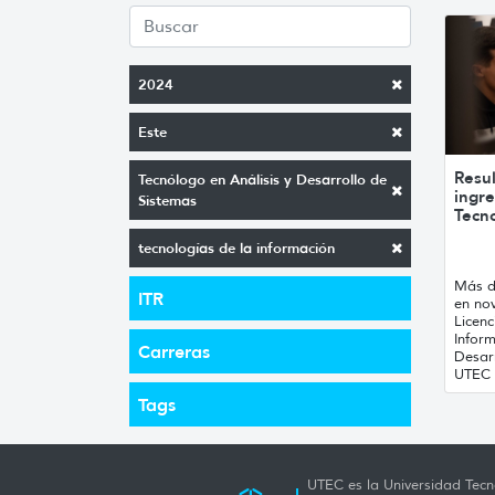
2024
Este
Resu
Tecnólogo en Análisis y Desarrollo de
ingre
Sistemas
Tecno
tecnologías de la información
Más d
ITR
en no
Licenc
Inform
Carreras
Desar
UTEC .
Tags
UTEC es la Universidad Tecno