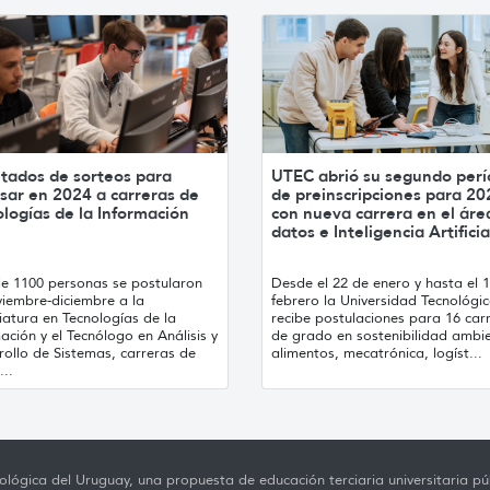
ltados de sorteos para
UTEC abrió su segundo per
sar en 2024 a carreras de
de preinscripciones para 20
logías de la Información
con nueva carrera en el áre
datos e Inteligencia Artificia
e 1100 personas se postularon
Desde el 22 de enero y hasta el 
viembre-diciembre a la
febrero la Universidad Tecnológi
iatura en Tecnologías de la
recibe postulaciones para 16 car
ación y el Tecnólogo en Análisis y
de grado en sostenibilidad ambie
rollo de Sistemas, carreras de
alimentos, mecatrónica, logíst...
..
lógica del Uruguay, una propuesta de educación terciaria universitaria púb