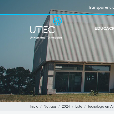
Transparenci
EDUCAC
Inicio
Noticias
2024
Este
Tecnólogo en Aná