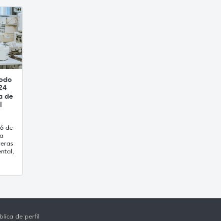
íodo
24
a de
l
16 de
ca
reras
ntal,
lica de perfil