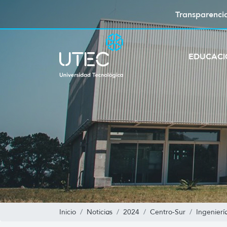
Transparenci
EDUCAC
Inicio
Noticias
2024
Centro-Sur
Ingenierí