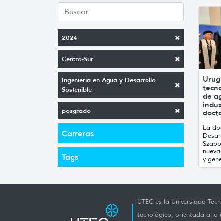
2024
Centro-Sur
Urug
Ingeniería en Agua y Desarrollo
tecno
Sostenible
de ag
indus
posgrado
doct
La do
Carreras
Desarr
Szabo
nueva
Tags
y gen
UTEC es la Universidad Tecno
tecnológico, orientada a la 