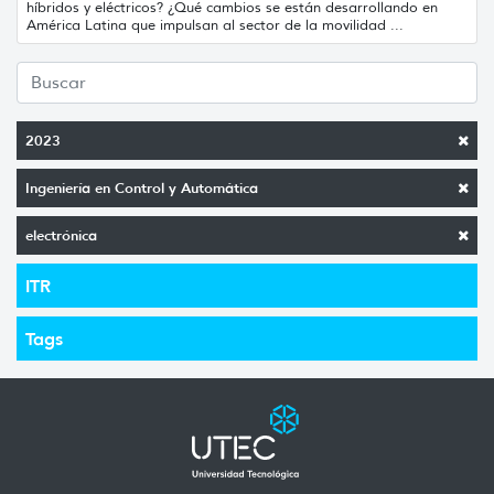
híbridos y eléctricos? ¿Qué cambios se están desarrollando en
América Latina que impulsan al sector de la movilidad ...
2023
Ingeniería en Control y Automática
electrónica
ITR
Tags