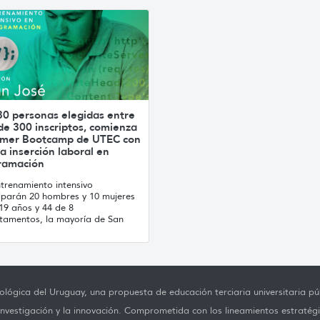
30 personas elegidas entre
e 300 inscriptos, comienza
rimer Bootcamp de UTEC con
a inserción laboral en
ramación
ntrenamiento intensivo
ciparán 20 hombres y 10 mujeres
19 años y 44 de 8
tamentos, la mayoría de San
lógica del Uruguay, una propuesta de educación terciaria universitaria púb
investigación y la innovación. Comprometida con los lineamientos estratégi