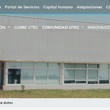
a
Portal de Servicios
Capital humano
Adquisiciones
C
IÓN
SOBRE UTEC
COMUNIDAD UTEC
INNOVACI
de datos