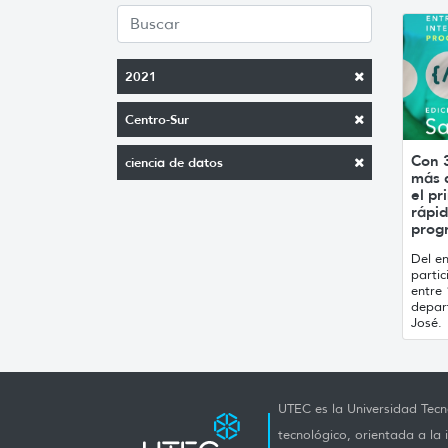
2021
Centro-Sur
Con 
ciencia de datos
más d
el p
rápid
prog
Del e
parti
entre 
depar
José.
UTEC es la Universidad Tecno
tecnológico, orientada a la 