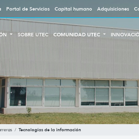
a
Portal de Servicios
Capital humano
Adquisiciones
C
IÓN
SOBRE UTEC
COMUNIDAD UTEC
INNOVACI
Tecnologías de la información
arreras