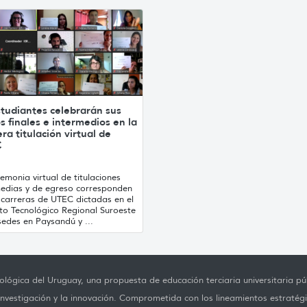
tudiantes celebrarán sus
os finales e intermedios en la
ra titulación virtual de
C
emonia virtual de titulaciones
medias y de egreso corresponden
 carreras de UTEC dictadas en el
uto Tecnológico Regional Suroeste
sedes en Paysandú y ...
lógica del Uruguay, una propuesta de educación terciaria universitaria púb
investigación y la innovación. Comprometida con los lineamientos estratégi