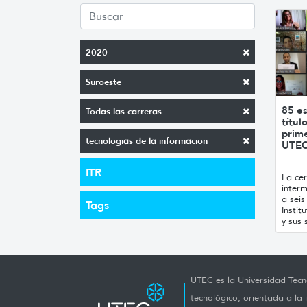
2020
Suroeste
85 es
Todas las carreras
títul
prime
tecnologías de la información
UTE
ITR
La cer
inter
a seis
Tags
Instit
y sus 
UTEC es la Universidad Tecno
tecnológico, orientada a la 