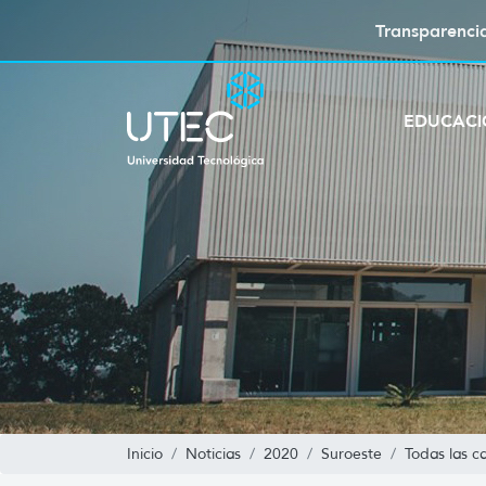
Transparenci
EDUCAC
Inicio
Noticias
2020
Suroeste
Todas las c