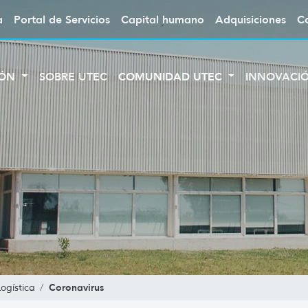
a
Portal de Servicios
Capital humano
Adquisiciones
C
IÓN
SOBRE UTEC
COMUNIDAD UTEC
INNOVACI
Coronavirus
ogística