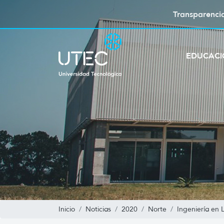
Transparenci
EDUCAC
Inicio
Noticias
2020
Norte
Ingeniería en L