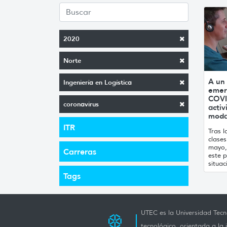
2020
Norte
A un
Ingeniería en Logística
emerg
COVI
coronavirus
acti
moda
ITR
Tras 
clases
mayo,
Carreras
este 
situac
Tags
UTEC es la Universidad Tecno
tecnológico, orientada a la 