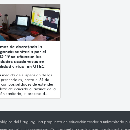
 mes de decretada la
encia sanitaria por el
D-19 se afianzan las
vidades académicas en
lidad virtual en UTEC
la medida de suspensión de las
 presenciales, hasta el 31 de
 con posibilidades de extender
plazo de acuerdo al avance de la
ión sanitaria, el proceso d...
lógica del Uruguay, una propuesta de educación terciaria universitaria púb
investigación y la innovación. Comprometida con los lineamientos estratégi