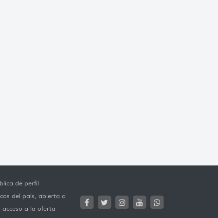
lica de perfil
cos del país, abierta a
l acceso a la oferta