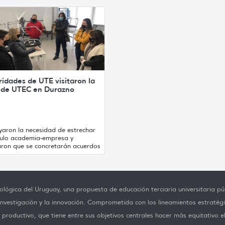
idades de UTE visitaron la
 de UTEC en Durazno
yaron la necesidad de estrechar
nculo academia-empresa y
aron que se concretarán acuerdos
lógica del Uruguay, una propuesta de educación terciaria universitaria púb
investigación y la innovación. Comprometida con los lineamientos estratégi
productivo, que tiene entre sus objetivos centrales hacer más equitativo e