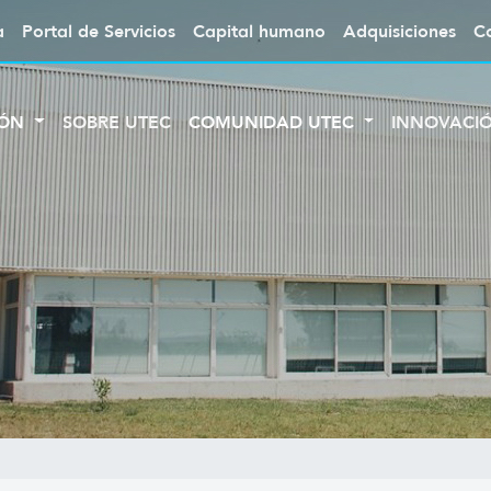
a
Portal de Servicios
Capital humano
Adquisiciones
C
IÓN
SOBRE UTEC
COMUNIDAD UTEC
INNOVACI