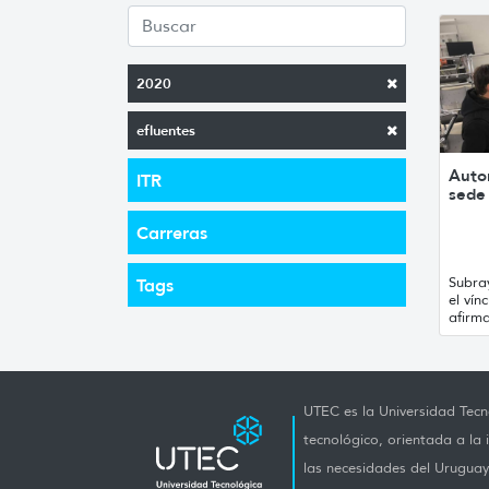
2020
efluentes
Autor
ITR
sede
Carreras
Subra
Tags
el ví
afirm
UTEC es la Universidad Tecno
tecnológico, orientada a la 
las necesidades del Uruguay 