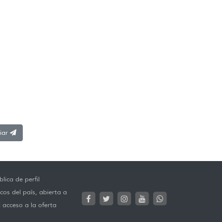
iar
lica de perfil
cos del país, abierta a
l acceso a la oferta