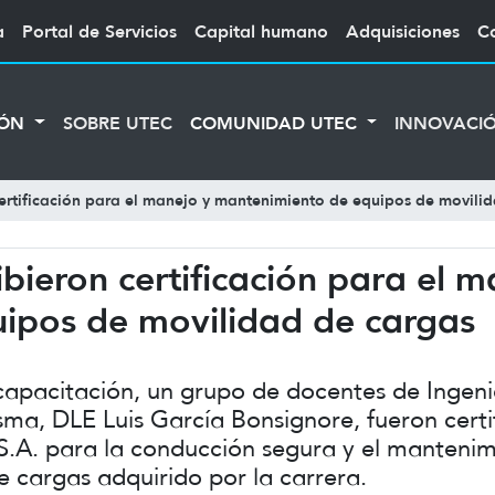
a
Portal de Servicios
Capital humano
Adquisiciones
C
IÓN
SOBRE UTEC
COMUNIDAD UTEC
INNOVACI
ertificación para el manejo y mantenimiento de equipos de movili
bieron certificación para el m
ipos de movilidad de cargas
apacitación, un grupo de docentes de Ingenie
sma, DLE Luis García Bonsignore, fueron certif
S.A. para la conducción segura y el mantenim
 cargas adquirido por la carrera.