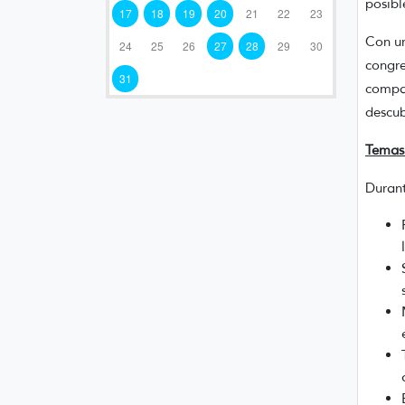
posibl
17
18
19
20
21
22
23
Con un
24
25
26
27
28
29
30
congre
31
compar
descub
Temas 
Durant