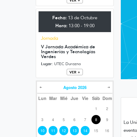
VER +
Fecha:
13 de Octubre
Hora:
13:00 - 19:00
Jornada
V Jornada Académica de
Ingenierías y Tecnologías
Verdes
Lugar:
UTEC Durazno
VER +
Agosto
2026
Lun
Mar
Mié
Jue
Vie
Sáb
Dom
1
2
3
4
5
6
7
8
9
La Uni
evento
10
11
12
13
14
15
16