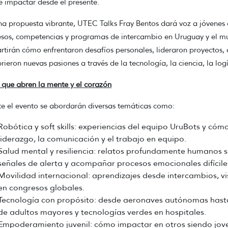
e impactar desde el presente.
a propuesta vibrante, UTEC Talks Fray Bentos dará voz a jóvenes 
sos, competencias y programas de intercambio en Uruguay y el mu
tirán cómo enfrentaron desafíos personales, lideraron proyectos, 
rieron nuevas pasiones a través de la tecnología, la ciencia, la logí
que abren la mente y el corazón
e el evento se abordarán diversas temáticas como:
Robótica y soft skills: experiencias del equipo UruBots y có
liderazgo, la comunicación y el trabajo en equipo.
Salud mental y resiliencia: relatos profundamente humanos s
señales de alerta y acompañar procesos emocionales difícile
Movilidad internacional: aprendizajes desde intercambios, v
en congresos globales.
Tecnología con propósito: desde aeronaves autónomas hasta i
de adultos mayores y tecnologías verdes en hospitales.
Empoderamiento juvenil: cómo impactar en otros siendo jove