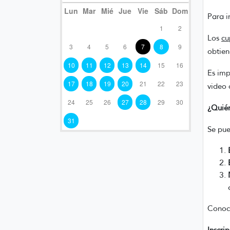
Lun
Mar
Mié
Jue
Vie
Sáb
Dom
Para i
1
2
Los
cu
3
4
5
6
7
8
9
obtie
10
11
12
13
14
15
16
Es imp
17
18
19
20
21
22
23
video 
24
25
26
27
28
29
30
¿Quién
31
Se pue
Conocé