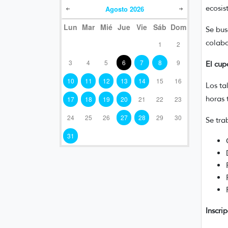
ecosis
Agosto
2026
Lun
Mar
Mié
Jue
Vie
Sáb
Dom
Se bus
colabo
1
2
3
4
5
6
7
8
9
El cup
10
11
12
13
14
15
16
Los ta
horas 
17
18
19
20
21
22
23
24
25
26
27
28
29
30
Se tra
31
Inscri